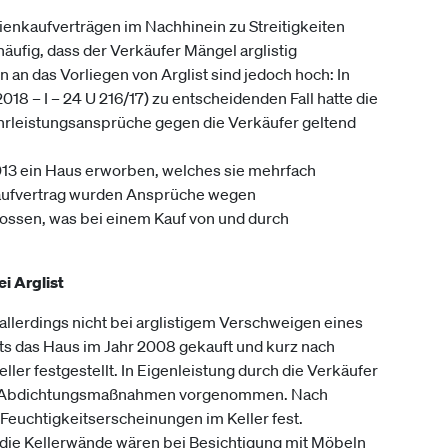
nkaufverträgen im Nachhinein zu Streitigkeiten
äufig, dass der Verkäufer Mängel arglistig
an das Vorliegen von Arglist sind jedoch hoch: In
18 – I – 24 U 216/17) zu entscheidenden Fall hatte die
rleistungsansprüche gegen die Verkäufer geltend
013 ein Haus erworben, welches sie mehrfach
 Kaufvertrag wurden Ansprüche wegen
ssen, was bei einem Kauf von und durch
i Arglist
 allerdings nicht bei arglistigem Verschweigen eines
its das Haus im Jahr 2008 gekauft und kurz nach
ler festgestellt. In Eigenleistung durch die Verkäufer
und Abdichtungsmaßnahmen vorgenommen. Nach
e Feuchtigkeitserscheinungen im Keller fest.
 die Kellerwände wären bei Besichtigung mit Möbeln